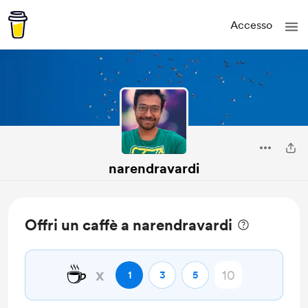
Accesso
narendravardi
Offri un caffè a narendravardi
☕
x
1
3
5