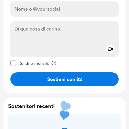
Add a 
Rendi questo messaggio privato
Rendilo mensile
Sostieni con $2
Sostenitori recenti