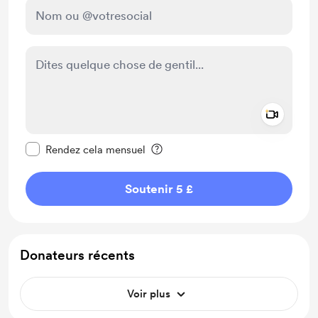
Add a 
Rendre ce message privé
Rendez cela mensuel
Soutenir 5 £
Donateurs récents
Voir plus