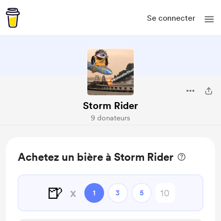
Se connecter
Storm Rider
9 donateurs
Achetez un bière à Storm Rider
🍺
x
1
3
5