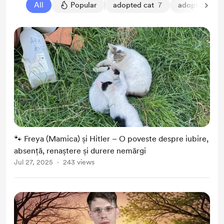
All
Popular
adopted cat
7
adopted dog
🐾 Freya (Mamica) și Hitler – O poveste despre iubire,
absență, renaștere și durere nemărgi
Jul 27, 2025
243 views