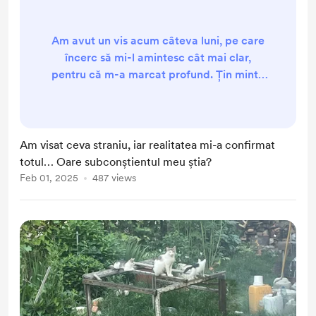
Am avut un vis acum câteva luni, pe care
încerc să mi-l amintesc cât mai clar,
pentru că m-a marcat profund. Țin minte
că nu mai aveam câinii. Eram într-o
mașină cu o femeie și alți doi copii mai
mari, parcă. Îmi simțeam sufletul răvășit,
iar întrebarea „Unde sunt câinii mei? Unde
Am visat ceva straniu, iar realitatea mi-a confirmat
e Blacky? Unde e Spike?” îmi răsuna
totul… Oare subconștientul meu știa?
obsesiv în minte. Simțeam că lipsește
Feb 01, 2025
487 views
ceva esenția...