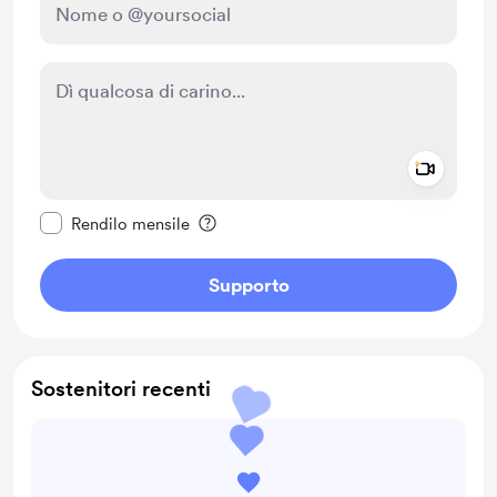
Add a 
Rendi questo messaggio privato
Rendilo mensile
Supporto
Sostenitori recenti