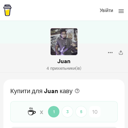
Увійти
Juan
4 прихильники(ів)
Купити для Juan каву
☕
x
1
3
5