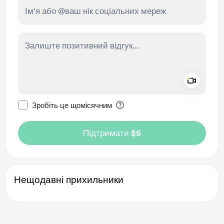
Add a 
Зробити це повідомлення приватним
Зробіть це щомісячним
Підтримати $5
Нещодавні прихильники