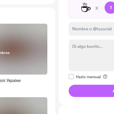
☕
x
1
mbros
Configurar este mens
Hazlo mensual
опі України