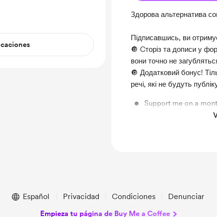
Здорова альтернатива с
Підписавшись, ви отриму
icaciones
🔘 Cторіз та дописи у фо
вони точно не загублятьс
🔘 Додатковий бонус! Тіл
речі, які не будуть публі
Support me on a mont
V
Unlock exclusive pos
Español
Privacidad
Condiciones
Denunciar
Empieza tu página de Buy Me a Coffee