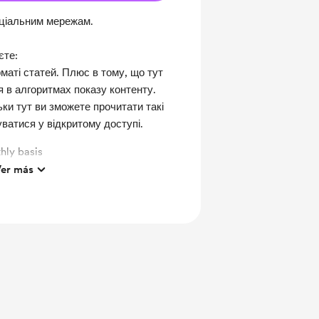
оціальним мережам.
єте:
рматі статей. Плюс в тому, що тут
я в алгоритмах показу контенту.
ьки тут ви зможете прочитати такі
куватися у відкритому доступі.
hly basis
er más
ts and messages