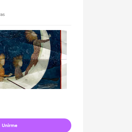
vas
Unirme