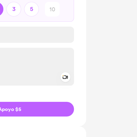
3
5
Add a video message
aje como privado
Apoyo $5