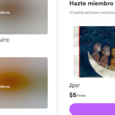
Hazte miembro
mbros
17
publicaciones exclusi
АЙТЕ
Друг
mbros
$5
/mes