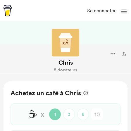
Se connecter
Chris
8 donateurs
Achetez un café à Chris
☕
x
1
3
5