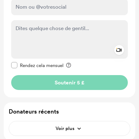
Add a 
Rendre ce message privé
Rendez cela mensuel
Soutenir 5 £
Donateurs récents
Voir plus