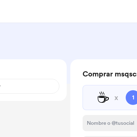
Comprar msqscr
☕
x
1