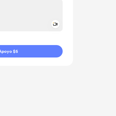
Add a video message
aje como privado
Apoyo $5