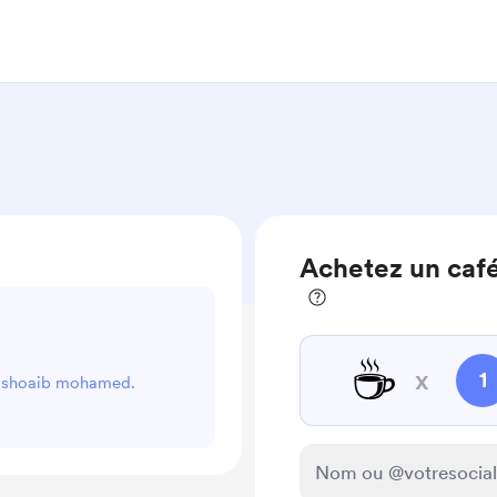
Achetez un caf
☕
x
1
ir shoaib mohamed.