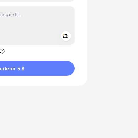
Add a video message
ivé
utenir 5 $