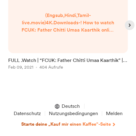
(Engsub,Hindi,Tamil-
live.movie)4K.Downloads-! How to watch
FCUK: Father Chitti Umaa Kaarthik online
Free? HQ Reddit Video [DVD-ENGLISH]
FCUK: Father Chitti Umaa Kaarthik (2021)
Full Movie Watch online free Dailymotion
[#FCUK: Father Chitti Umaa Kaarthik ]
FULL .Watch | “FCUK: Father Chitti Umaa Kaarthik” |
F
Google Drive/[DvdRip-USA/Eng-Subs]
Films 2021 Full Online in 123movies
Feb 09, 2021
404 Aufrufe
1
F
FCUK: Father Chitti Umaa Kaarthik! . Full
Watch! FCUK: Father Chitti Umaa
Kaarthik (2020) HD Free Online Stre...
Item
1
of
Deutsch
5
Datenschutz
Nutzungsbedingungen
Melden
Starte deine „Kauf mir einen Kaffee“-Seite