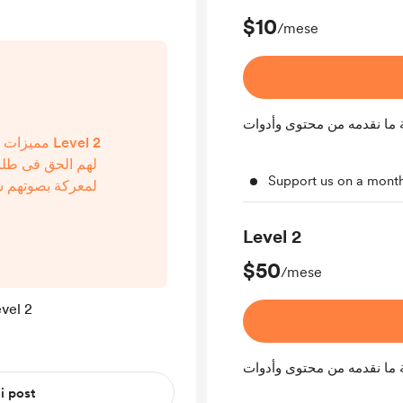
$10
/mese
 ما نقدمه من محتوى وأدوات
مم Level 2
لهم الحق فى طل
Support us on a month
المعركة بصوتهم س
لهم بشكل كتابى  ،
اتبعونى ، ..) 
Level 2
التسجيلات إلينا لعمل م?...
$50
/mese
مميزات خاصة لكل دا Level 2
 ما نقدمه من محتوى وأدوات
 i post