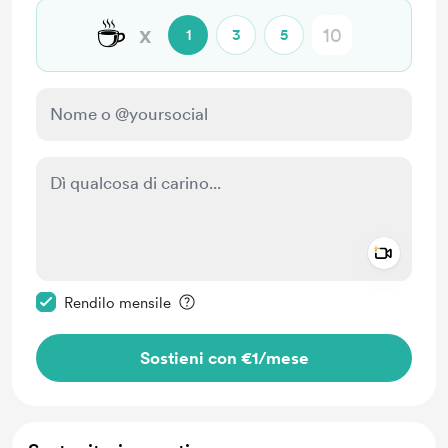
☕
x
1
3
5
Add a 
Rendi questo messaggio privato
Rendilo mensile
Sostieni con €1
/mese