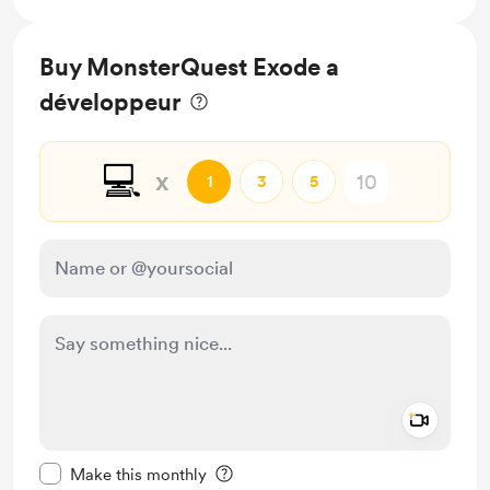
Buy MonsterQuest Exode a
développeur
💻️
x
1
3
5
Add a 
Make this message private
Make this monthly