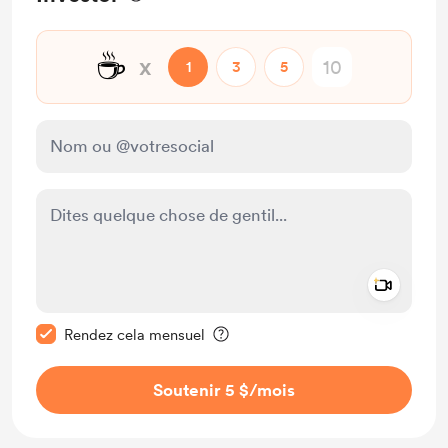
☕
x
1
3
5
Add a 
Rendre ce message privé
Rendez cela mensuel
Soutenir 5 $
/mois