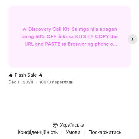
🔥 Discovery Call Kit Sa mga nilalapagan
ko ng 50% OFF links sa KITS 👉 COPY the
URL and PASTE sa Broswer ng phone or
PC Code: XMAS100
https://www.buymeacoffee.com/Molongs
ki/e/170202/discounts/3576 NOTE: Copy
paste the links sa browser pag ayaw pa
🔥 Flash Sale 🔥
C
din re-enter the codes. 🔥 Worksheet Sa
Dec 11, 2024
10878 перегляди
D
mga nilalapagan ko ng links sa KITS 👉
COPY the URL and PASTE sa Broswer ng
phone or PC CODE: XMAS...
Item
1
of
Українська
5
Конфіденційність
Умови
Поскаржитись