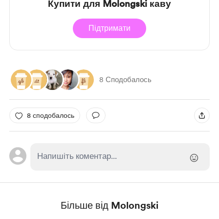
Купити для Molongski каву
Підтримати
8 Сподобалось
8 сподобалось
Більше від Molongski