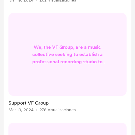
Mar 19, 2024
262 Visualizaciones
We, the VF Group, are a music
collective seeking to establish a
professional recording studio to
facilitate the production, editing,
and distribution of our musical
creations. By securing the necessary
resources and support, we aim to
share our music with a broader
Support VF Group
audience and make a significant
Mar 19, 2024
278 Visualizaciones
impact in the music industry.