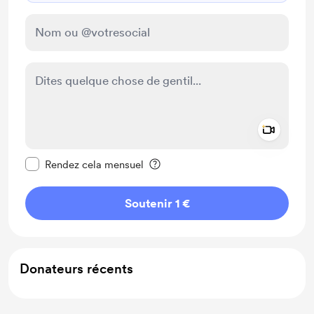
Add a 
Rendre ce message privé
Rendez cela mensuel
Soutenir 1 €
Donateurs récents