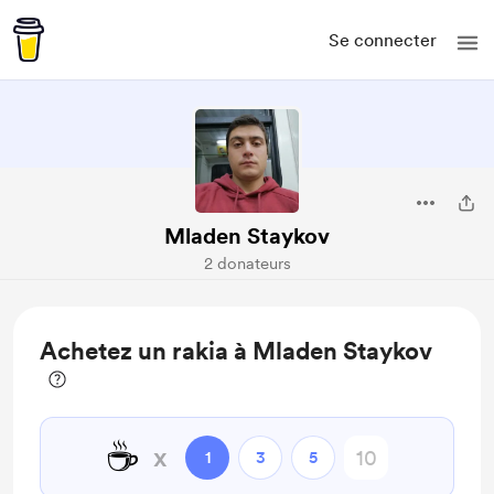
Se connecter
Mladen Staykov
2 donateurs
Achetez un rakia à Mladen Staykov
☕
x
1
3
5