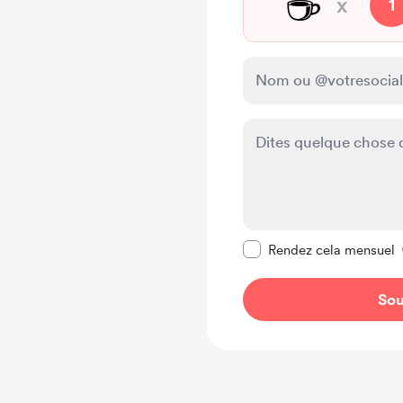
☕
x
1
Rendre ce message pr
Rendez cela mensuel
Sou