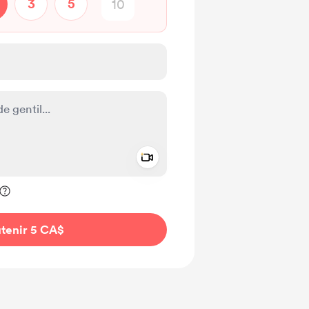
3
5
Add a video message
ivé
tenir 5 CA$