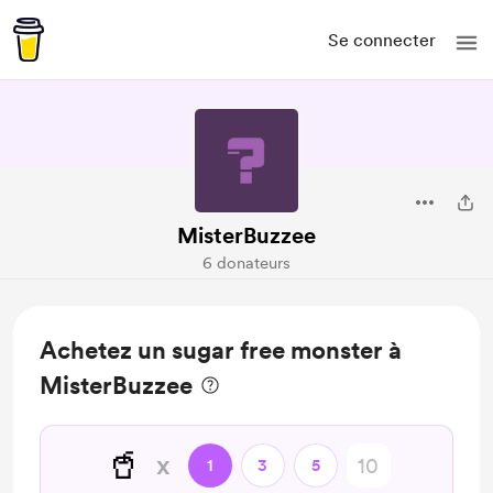
Se connecter
MisterBuzzee
6 donateurs
Achetez un sugar free monster à
MisterBuzzee
🥤
x
1
3
5