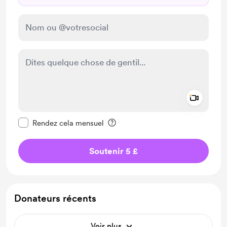
Add a 
Rendre ce message privé
Rendez cela mensuel
Soutenir 5 £
Donateurs récents
Voir plus