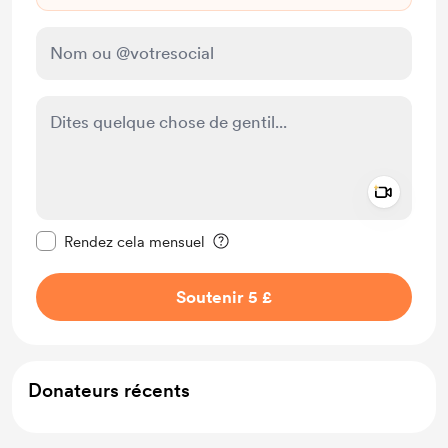
Add a 
Rendre ce message privé
Rendez cela mensuel
Soutenir 5 £
Donateurs récents