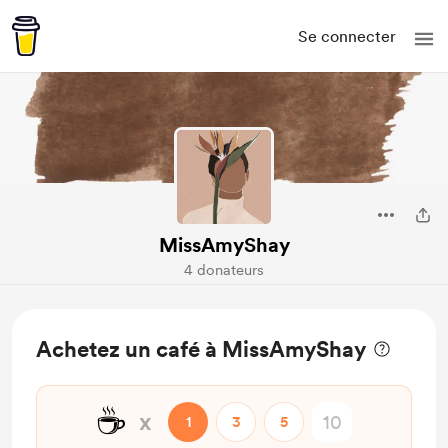
Se connecter
MissAmyShay
4 donateurs
Achetez un café à MissAmyShay
☕
x
1
3
5