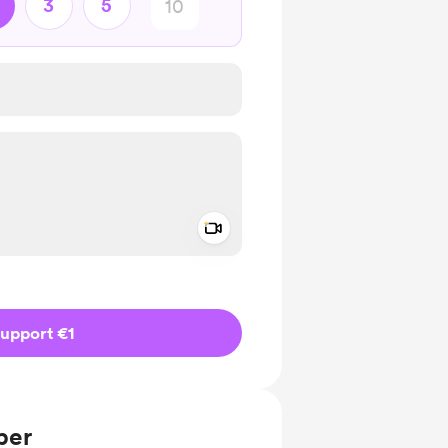
3
5
Add a video message
ivate
upport €1
ber