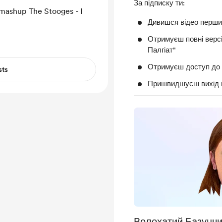
За підписку ти:
ashup The Stooges - I
Дивишся відео перш
Отримуєш повні версі
Палгіат"
Отримуєш доступ до 
sts
Пришвидшуєш вихід н
Волохатий Базунчи