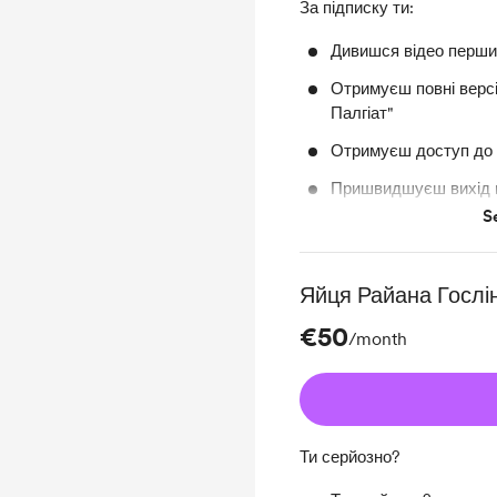
За підписку ти:
Дивишся відео перш
Отримуєш повні версі
Палгіат"
Отримуєш доступ до 
Пришвидшуєш вихід н
S
Робиш мені ШОООО
Яйця Райана Гослі
€50
/month
Ти серйозно?