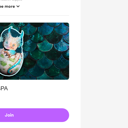
ee more
ВРА
Join