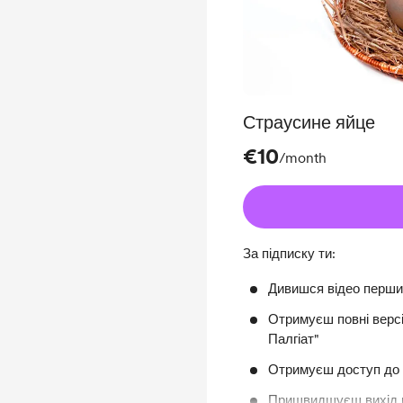
Страусине яйце
€10
/month
За підписку ти:
Дивишся відео перш
Отримуєш повні версі
Палгіат"
Отримуєш доступ до 
Пришвидшуєш вихід н