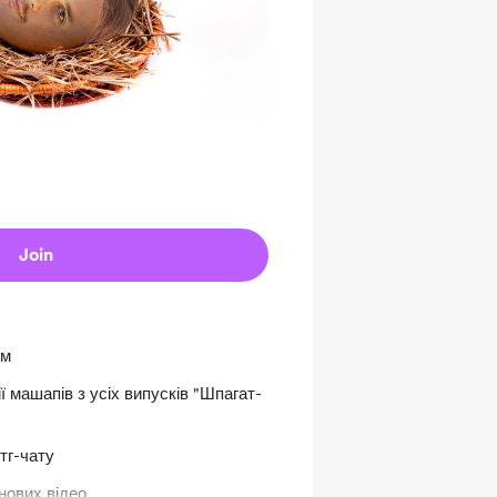
Join
им
ї машапів з усіх випусків "Шпагат-
тг-чату
ових відео