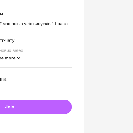
им
ї машапів з усіх випусків "Шпагат-
тг-чату
ових відео
ee more
ООК
нга
Join