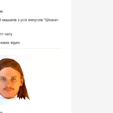
им
ї машапів з усіх випусків "Шпагат-
тг-чату
ових відео
к