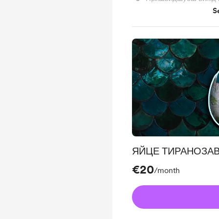
S
Робиш мені шок
ЯЙЦЕ ТИРАНОЗА
€20
/month