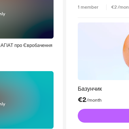
1
member
€2
/mon
nly
АГІАТ про Євробачення
Базунчик
€2
/month
nly