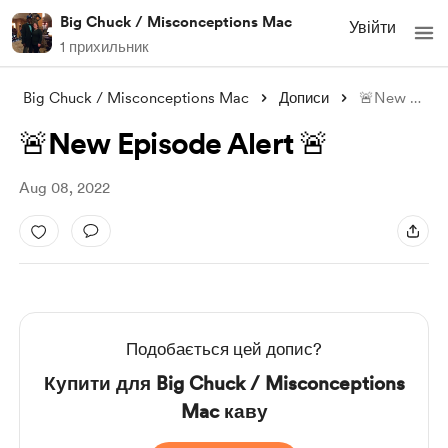
Big Chuck / Misconceptions Mac
Увійти
1 прихильник
Big Chuck / Misconceptions Mac
Дописи
🚨New Episode Alert 🚨
🚨New Episode Alert 🚨
Aug 08, 2022
Подобається цей допис?
Купити для Big Chuck / Misconceptions
Mac каву