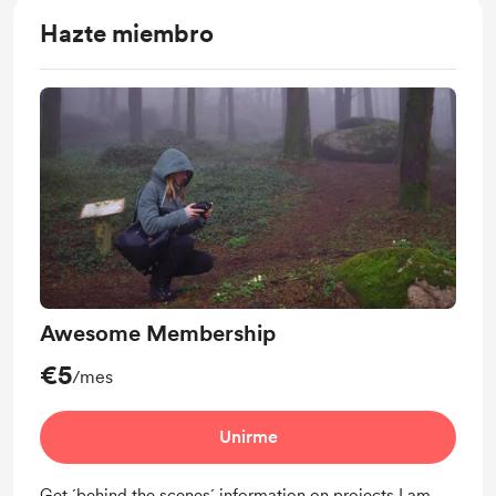
Hazte miembro
Awesome Membership
€5
/mes
Unirme
Get ´behind the scenes´ information on projects I am