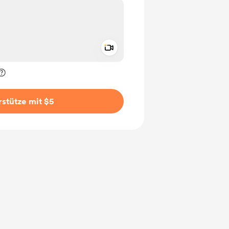
Add a video message
rivat kennzeichnen
stütze mit $5