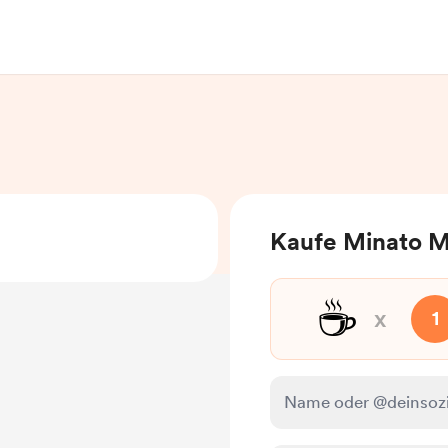
Kaufe Minato M
☕
x
1