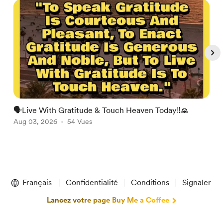
🗣Live With Gratitude & Touch Heaven Today‼️🙏

Aug 03, 2026
54 Vues
A
Item
1
Français
Confidentialité
Conditions
Signaler
of
5
Lancez votre page Buy Me a Coffee