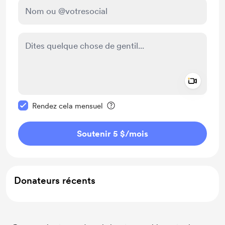
Add a 
Rendre ce message privé
Rendez cela mensuel
Soutenir 5 $
/mois
Donateurs récents