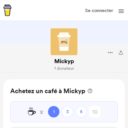
Se connecter
Mickyp
1 donateur
Achetez un café à Mickyp
☕
x
1
3
5