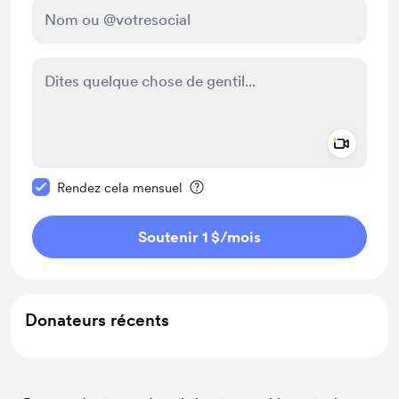
Add a 
Rendre ce message privé
Rendez cela mensuel
Soutenir 1 $
/mois
Donateurs récents