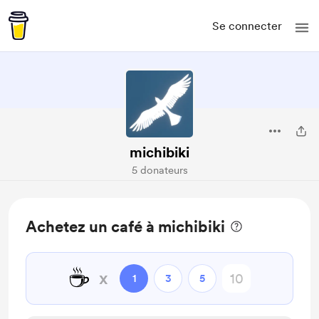
Se connecter
michibiki
5 donateurs
Achetez un café à michibiki
☕
x
1
3
5