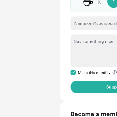
☕
x
1
Make this message pr
Make this monthly
Supp
Become a mem