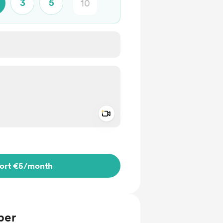
3
5
Add a video message
ivate
ort €5
/month
ber