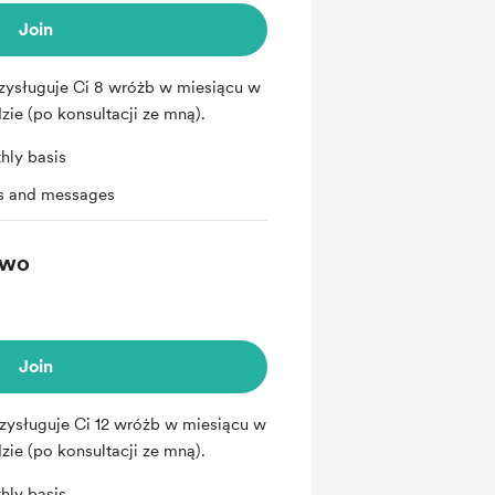
Join
zysługuje Ci 8 wróżb w miesiącu w
ie (po konsultacji ze mną).
hly basis
ts and messages
owo
Join
zysługuje Ci 12 wróżb w miesiącu w
ie (po konsultacji ze mną).
hly basis