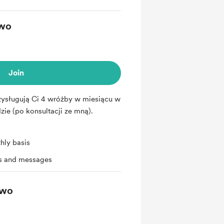
owo
Join
zysługują Ci 4 wróżby w miesiącu w
ie (po konsultacji ze mną).
hly basis
ts and messages
owo