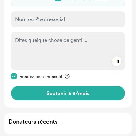
Add a 
Rendre ce message privé
Rendez cela mensuel
Soutenir 5 $
/mois
Donateurs récents