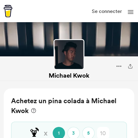
Se connecter
Michael Kwok
Achetez un pina colada à Michael
Kwok
🍹
x
1
3
5