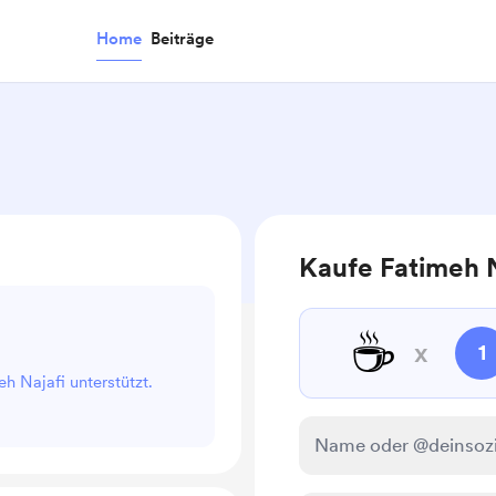
Home
Beiträge
Kaufe Fatimeh N
☕
x
1
eh Najafi unterstützt.