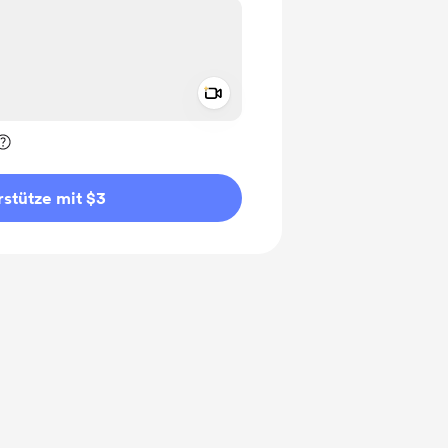
Add a video message
rivat kennzeichnen
stütze mit $3