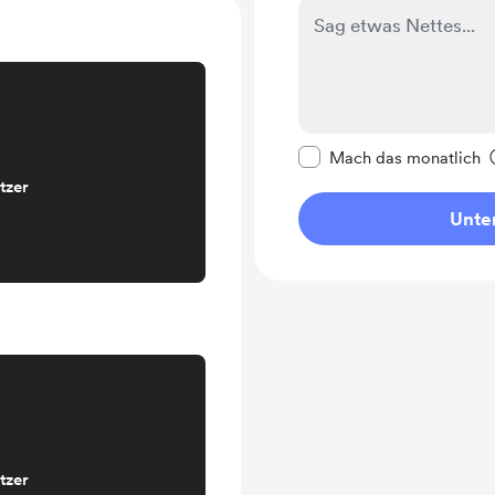
Diese Nachricht als p
Mach das monatlich
tzer
Unter
tzer