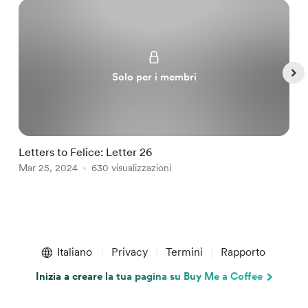
Solo per i membri
Letters to Felice: Letter 26
a
Mar 25, 2024
630 visualizzazioni
M
Item
1
Italiano
Privacy
Termini
Rapporto
of
5
Inizia a creare la tua pagina su Buy Me a Coffee