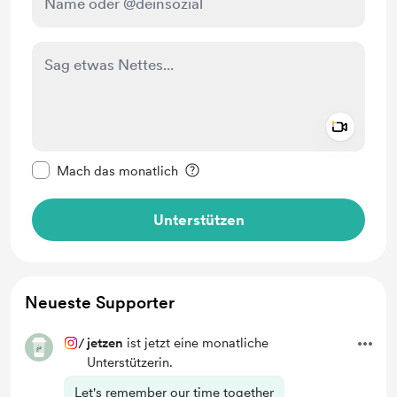
Add a 
Diese Nachricht als privat kennzeichnen
Mach das monatlich
Unterstützen
Neueste Supporter
/
jetzen
ist jetzt eine monatliche
Unterstützerin.
Let's remember our time together