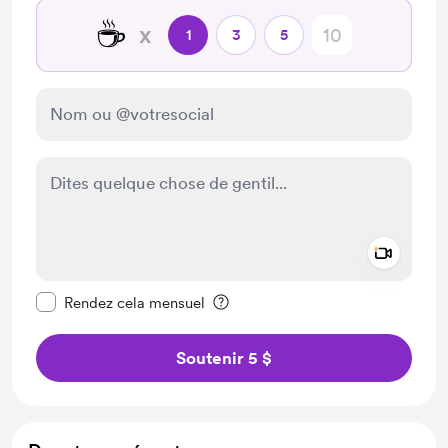
☕
x
1
3
5
Add a 
Rendre ce message privé
Rendez cela mensuel
Soutenir 5 $