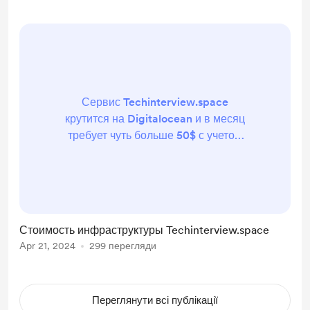
Сервис Techinterview.space
крутится на Digitalocean и в месяц
требует чуть больше 50$ с учетом
всех расходов на дроплет, БД и
container registry. Домен куплен
был в 2022 сразу на 5 лет, потому
не требует дополнительных
расходов. Проект опенсор...
Стоимость инфраструктуры Techinterview.space
Apr 21, 2024
299 перегляди
Переглянути всі публікації