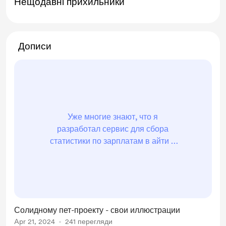
Нещодавні прихильники
Дописи
Уже многие знают, что я
разработал сервис для сбора
статистики по зарплатам в айти в
Казахстане
https://techinterview.space. Проект
был разработан еще в 2021 году,
тогда же я взял стоковую
векторную картинку просто такую,
Солидному пет-проекту - свои иллюстрации
чтоб была. Не?...
Apr 21, 2024
241 перегляди