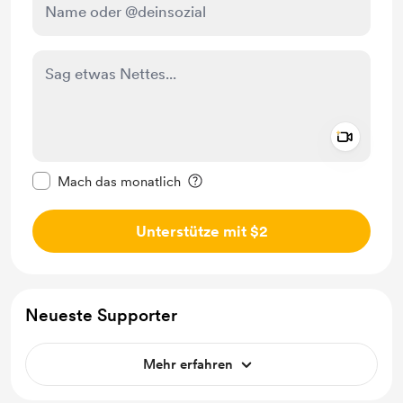
Add a 
Diese Nachricht als privat kennzeichnen
Mach das monatlich
Unterstütze mit $2
Neueste Supporter
Mehr erfahren