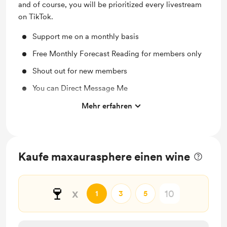
and of course, you will be prioritized every livestream
on TikTok.
Support me on a monthly basis
Free Monthly Forecast Reading for members only
Shout out for new members
You can Direct Message Me
Shout out on live streams
Mehr erfahren
Priority for livestream readings
Kaufe maxaurasphere einen wine
🍷
x
1
3
5