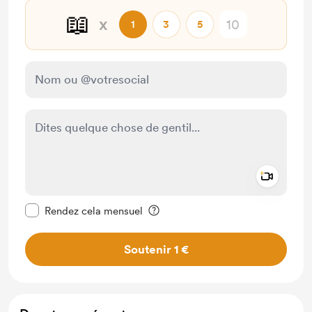
📖
x
1
3
5
Add a 
Rendre ce message privé
Rendez cela mensuel
Soutenir 1 €