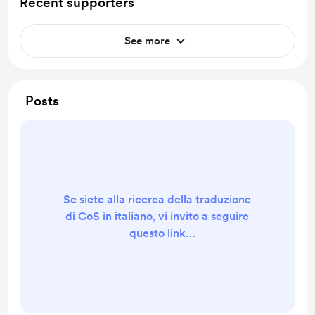
Recent supporters
See more
Posts
Se siete alla ricerca della traduzione
di CoS in italiano, vi invito a seguire
questo link
https://dungeonmasteritalia.blogsp
ot.com/ o a contattarmi
direttamente al seguente indirizzo
e-mail