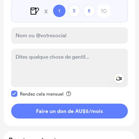
🍺
x
1
3
5
Add a 
Rendre ce message privé
Rendez cela mensuel
Faire un don de AU$5
/mois