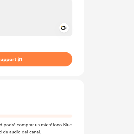
Add a video message
ivate
upport $1
ad podré comprar un micrófono Blue
d de audio del canal.