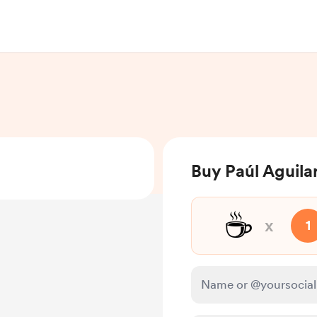
Buy Paúl Aguilar
☕
x
1