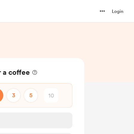
Login
 a coffee
3
5