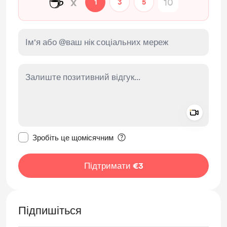
☕
x
1
3
5
Add a 
Зробити це повідомлення приватним
Зробіть це щомісячним
Підтримати €3
Підпишіться