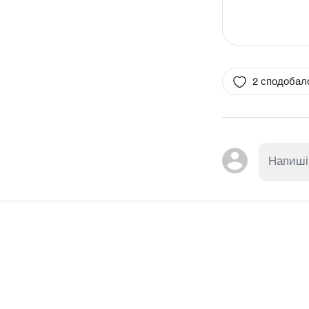
2 сподобал
Item
1
of
1