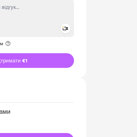
Add a video message
ення приватним
им
дтримати €1
ками