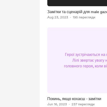
Замітки та сценарій для male gaz
Aug 23, 2023
195 перегляди
Герої зустрічаються на 
Лілі звертає увагу 
головного героя, коли в
зі стільця, а вона са
батька - аб’юзера ВІ
ЇЙ ПЕРЕСПАТИ ПРО
НІЧОГО.Звіс
Покинь, якщо кохаєш - замітки
Jun 16, 2023
237 перегляди