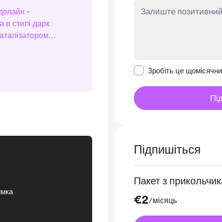
делайн -
 в стилі дарк
каталізатором
ктоці, буктьюі,
з має оцінку 3,6
Зробити це повідомл
нило 64,5 тисячі
Зробіть це щомісячн
...
Пі
Підпишіться
Пакет з прикольчи
имка
€2
/місяць