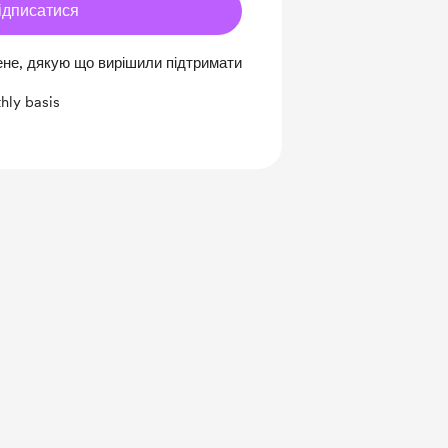
ідписатися
ене, дякую що вирішили підтримати
hly basis