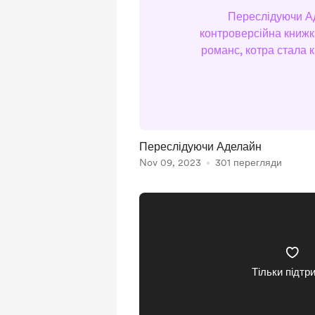
Переслідуючи А
контроверсійна книжка
романс, котра стала 
багатьох скандалів в бу
короче усюди. На гудрід
(чо так багато) і її оці
користувачі
Переслідуючи Аделайн
Nov 09, 2023
301 перегляди
Тільки підтр