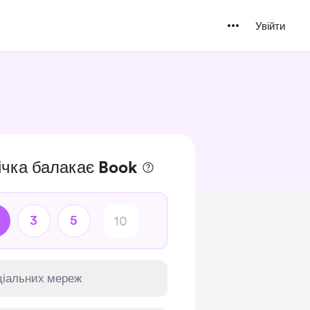
Увійти
ічка балакає Book
3
5