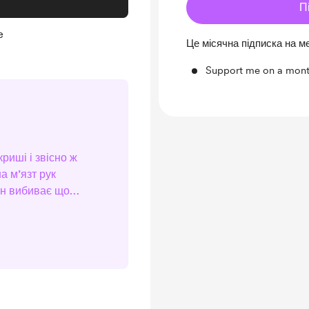
П
e
Це місячна підписка на м
Support me on a mont
криші і звісно ж
на м’язт рук
ін вибиває щось
ма похоронила
Н ЗАПРОПОНУВАВ
СТО ТАК, З
...