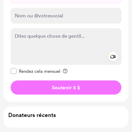
Add a 
Rendre ce message privé
Rendez cela mensuel
Soutenir 5 $
Donateurs récents