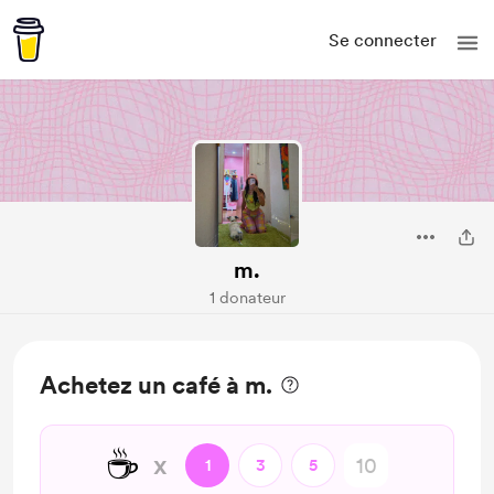
Se connecter
m.
1 donateur
Achetez un café à m.
☕
x
1
3
5