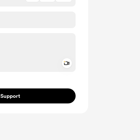
Add a video message
ivate
Support