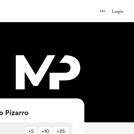
Login
o Pizarro
+5
+10
+25