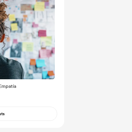
 Empatía
sts