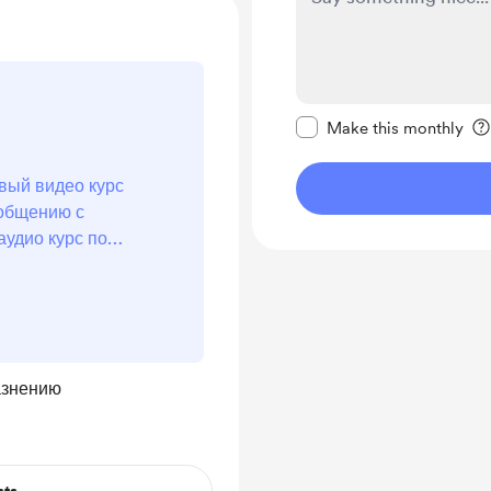
Make this message pr
Make this monthly
овый видео курс
 общению с
удио курс по
ам (14 уроков)
ию необходимому
дио Каст по
Как п...
азнению