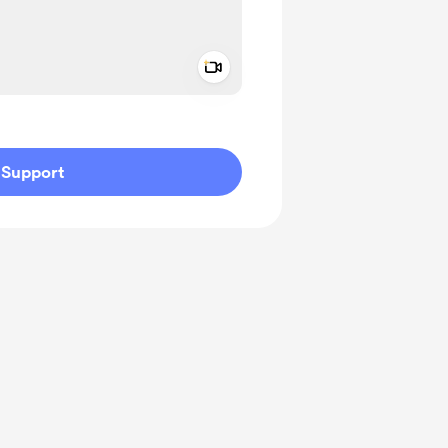
Add a video message
ivate
Support