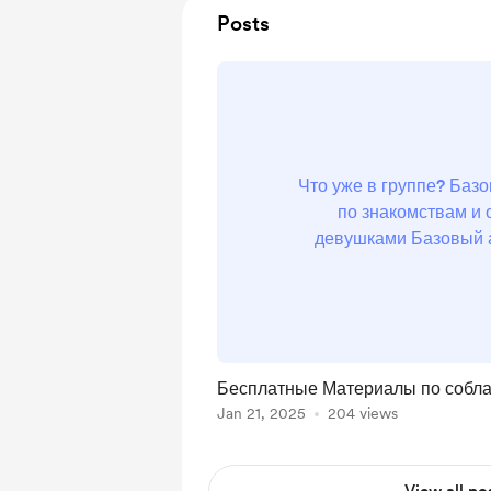
Posts
Что уже в группе? Баз
по знакомствам и
девушками Базовый а
подготовке к знакомств
Аудио Каст по состоян
для соблазнения Ау
знакомствам 🗯 
Бесплатные Материалы по собл
Jan 21, 2025
204 views