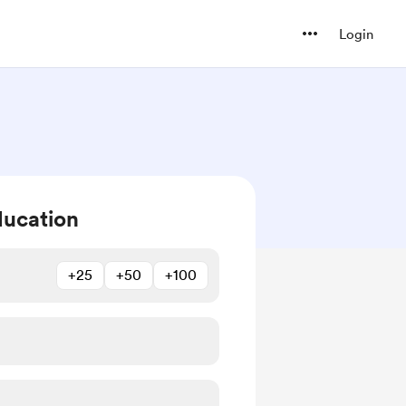
Login
ucation
+25
+50
+100