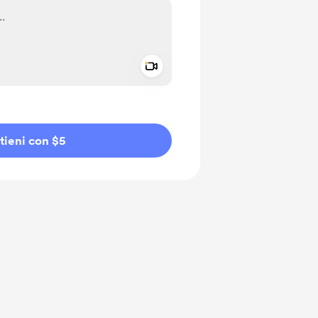
Add a video message
io privato
tieni con $5