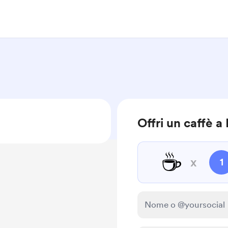
Offri un caffè a
☕
x
1