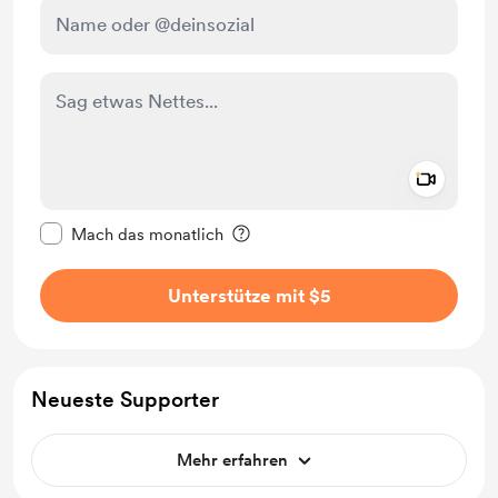
Add a 
Diese Nachricht als privat kennzeichnen
Mach das monatlich
Unterstütze mit $5
Neueste Supporter
Mehr erfahren