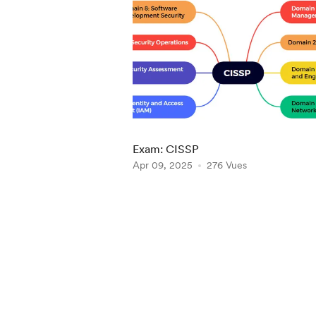
Exam: CISSP
Apr 09, 2025
276 Vues
Item
1
of
5