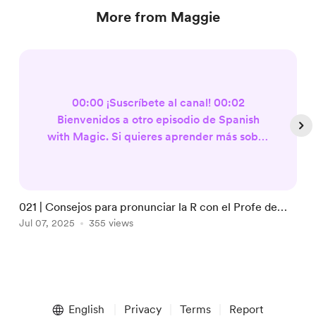
More from Maggie
00:00 ¡Suscríbete al canal! 00:02
Bienvenidos a otro episodio de Spanish
with Magic. Si quieres aprender más sobre
la cultura mexicana y español al mismo
tiempo, quédate. 00:18 El día de hoy
vamos a hablar acerca de cómo
pronunciar bien la R en la lengua española.
021 | Consejos para pronunciar la R con el Profe de
0
Tenemos a un invitado especial, él es
Español Miguel
Jul 07, 2025
355 views
A
experto en fonética, es Miguel de
profedespañol.online. Muy buenas. Hola
Miguel. ¿Val...
Item
1
English
Privacy
Terms
Report
of