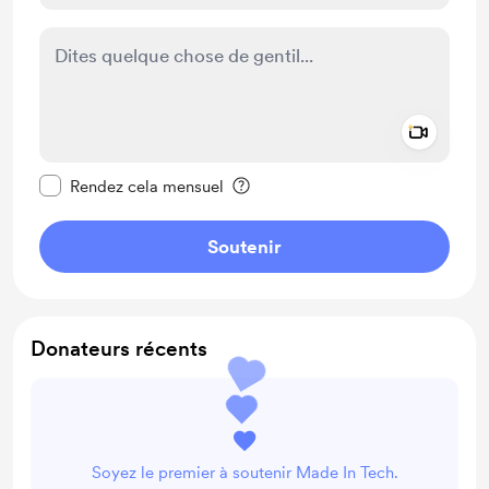
Add a 
Rendre ce message privé
Rendez cela mensuel
Soutenir
Donateurs récents
Soyez le premier à soutenir Made In Tech.